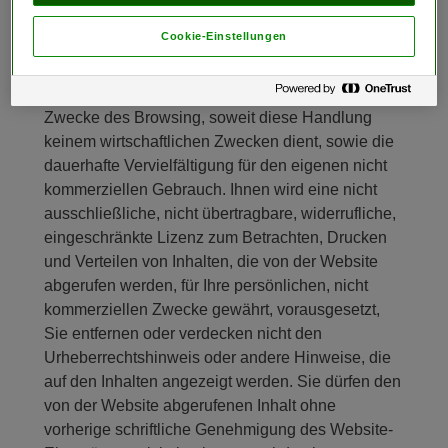
Sie dürfen diese Website nur für rechtmäßige
Cookie-Einstellungen
Zwecke und in Übereinstimmung mit diesen
Nutzungsbedingungen nutzen. Gestattet ist vor
allem die technisch bedingte Vervielfältigung zum
Zwecke des Browsing, soweit diese Handlung
keinem wirtschaftlichen Zwecken dient, sowie die
dauerhafte Vervielfältigung für den eigenen nicht
kommerziellen Gebrauch. Ihnen wird eine nicht
ausschließliche, nicht übertragbare, widerrufliche,
eingeschränkte Lizenz zum Betrachten, Drucken
und Verteilen von Inhalten, die von der Website
abgerufen werden, für Ihre persönlichen, nicht
kommerziellen Zwecke gewährt, vorausgesetzt,
Sie entfernen oder verdecken nicht den
Urheberrechtshinweis oder andere Hinweise, die
auf den Inhalten angezeigt werden. Sie dürfen den
von der Website abgerufenen Inhalt ohne
vorherige schriftliche Genehmigung des Website-