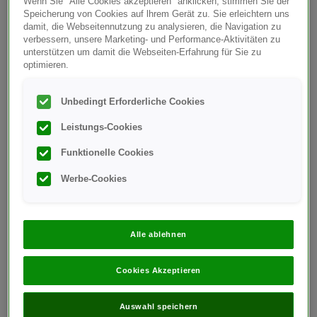
Wenn Sie "Alle Cookies akzeptieren" anklicken, stimmen Sie der
Speicherung von Cookies auf lhrem Gerät zu. Sie erleichtern uns
Sie erklären sich damit einverstanden, auf diese
damit, die Webseitennutzung zu analysieren, die Navigation zu
Website und deren Inhalte auf eigenes Risiko
verbessern, unsere Marketing- und Performance-Aktivitäten zu
zuzugreifen. Der Website-Eigentümer übernimmt
unterstützen um damit die Webseiten-Erfahrung für Sie zu
optimieren.
keine Haftung dafür, dass der Zugriff auf die
Website sowie der Abruf und das Bereitstellen
Unbedingt Erforderliche Cookies
eigener Benutzerinhalte für diese Website
ununterbrochen, zeitnah, sicher oder fehlerfrei
Leistungs-Cookies
erfolgen kann.
Funktionelle Cookies
Werbe-Cookies
Eigentumsrechte
Die Website steht nur für Ihren persönlichen, nicht-
kommerziellen Gebrauch zur Verfügung. Die
Alle ablehnen
Website ist das Eigentum des Website-
Eigentümers, einschließlich aller geistigen
Cookies Akzeptieren
Eigentumsrechte daran.
Auswahl speichern
Die Website wird kostenlos zur Verfügung gestellt.