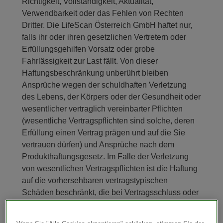
Richtigkeit, Vollständigkeit, Aktualität,
Verwendbarkeit oder das Fehlen von Rechten
Dritter. Die LifeScan Österreich GmbH haftet nur,
falls ihr oder ihren gesetzlichen Vertretern oder
Erfüllungsgehilfen Vorsatz oder grobe
Fahrlässigkeit zur Last fällt. Von dieser
Haftungsbeschränkung unberührt bleiben
Ansprüche wegen der schuldhaften Verletzung
des Lebens, der Körpers oder der Gesundheit oder
wesentlicher vertraglich vereinbarter Pflichten
(wesentliche Vertragspflichten sind solche, deren
Erfüllung einen Vertrag prägen und auf die Sie
vertrauen dürfen) und Ansprüche nach dem
Produkthaftungsgesetz. Im Falle der Verletzung
von wesentlichen Vertragspflichten ist die Haftung
auf die vorhersehbaren vertragstypischen
Schäden beschränkt, die bei Vertragsschluss oder
spätestens bei Begehung der Pflichtverletzung
vorhersehbar waren.