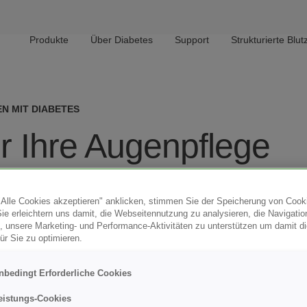
Main navigation
Produkte
Über Diabetes
Support
Strukturierte Bl
N MIT DIABETES
ür Ihre Augenpflege
Alle Cookies akzeptieren" anklicken, stimmen Sie der Speicherung von Cook
Sie erleichtern uns damit, die Webseitennutzung zu analysieren, die Navigatio
, unsere Marketing- und Performance-Aktivitäten zu unterstützen um damit d
ür Sie zu optimieren.
nbedingt Erforderliche Cookies
eistungs-Cookies