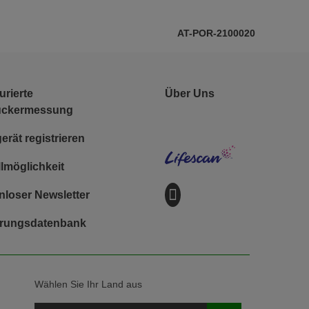
AT-POR-2100020
Footer - So
urierte
Über Uns
uckermessung
Lifescan
rät registrieren
lmöglichkeit
nloser Newsletter
rungsdatenbank
Wählen Sie Ihr Land aus