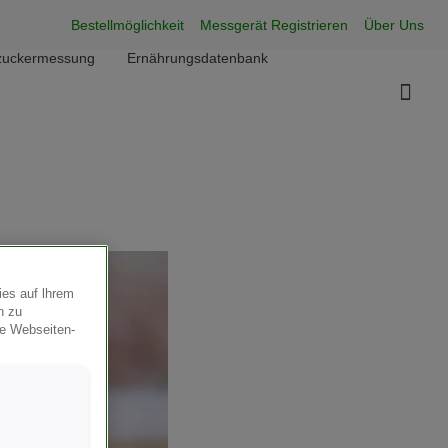
Super Menu
Bestellmöglichkeit
Messgerät Registrieren
Über Uns
utzuckermessung
Ernährungsdatenbank
ies auf lhrem
n zu
ie Webseiten-