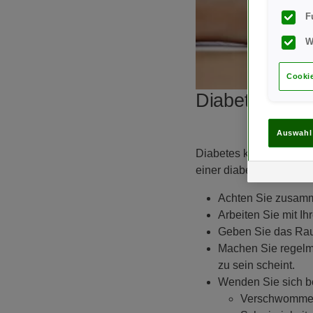
F
W
Cookie
Diabetes und 
Auswahl
Diabetes kann sich auf
einer diabetischen Aug
Achten Sie zusammen
Arbeiten Sie mit I
Geben Sie das Rau
Machen Sie regelm
zu sein scheint.
Wenden Sie sich b
Verschwommen