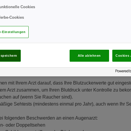
unktionelle Cookies
erbe-Cookies
-Einstellungen
Ihre Augen: Gesundheitstipps für Ihr
 speichern
Alle ablehnen
Cookies 
 Ihre Augen und auf das Sehvermögen auswirken. Hier einige Ti
enerkrankung vorzubeugen und die Sehkraft zu erhalten:
 mit Ihrem Arzt darauf, dass Ihre Blutzuckerwerte gut eingeste
hrem Arzt zusammen, um Ihren Blutdruck unter Kontrolle zu bek
chen auf (wenn Sie Raucher sind).
äßige Sehtests (mindestens einmal pro Jahr), auch wenn Ihr 
ei folgenden Beschwerden an einen Augenarzt:
- oder Doppeltsehen