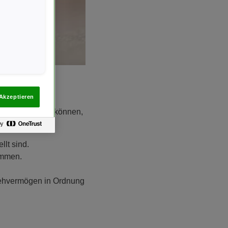
e Augen
Akzeptieren
pps, die helfen können,
llt sind.
ommen.
Sehvermögen in Ordnung