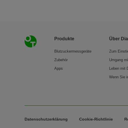
Footer
Produkte
Über Di
Blutzuckermessgeräte
Zum Einsti
Zubehör
Umgang mit
Apps
Leben mit 
Wenn Sie in
Legal Menu
Datenschutzerklärung
Cookie-Richtlinie
R