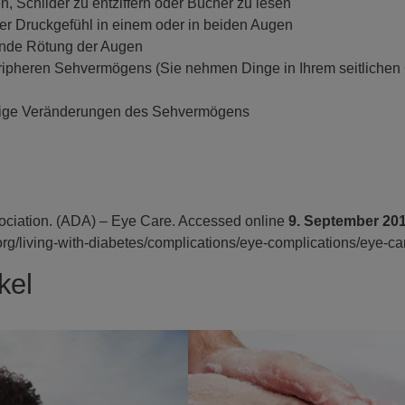
n, Schilder zu entziffern oder Bücher zu lesen
r Druckgefühl in einem oder in beiden Augen
ende Rötung der Augen
ripheren Sehvermögens (Sie nehmen Dinge in Ihrem seitlichen G
tige Veränderungen des Sehvermögens
ciation. (ADA) – Eye Care. Accessed online
9. September 20
rg/
living-with-diabetes/
complications/eye-complications/
eye-ca
kel